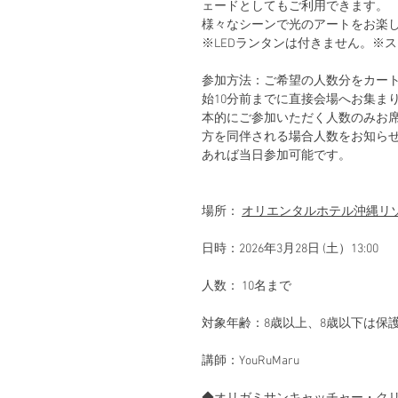
ェードとしてもご利用できます。
様々なシーンで光のアートをお楽
※LEDランタンは付きません。※
参加方法：ご希望の人数分をカー
始10分前までに直接会場へお集ま
本的にご参加いただく人数のみお
方を同伴される場合人数をお知らせ
あれば当日参加可能です。
場所：
オリエンタルホテル沖縄リ
日時：2026年3月28日 (土）13:00
人数： 10名まで
対象年齢：8歳以上、8歳以下は保
講師：YouRuMaru